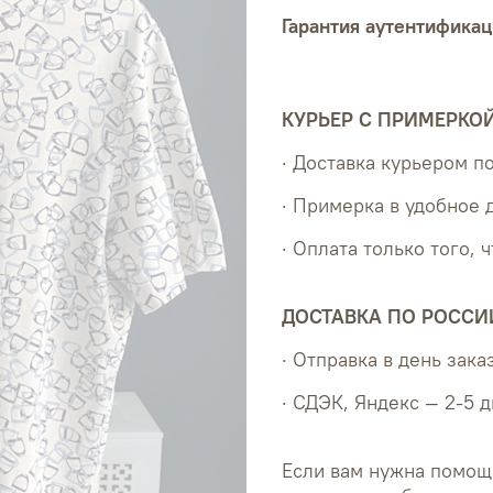
Гарантия аутентификац
КУРЬЕР С ПРИМЕРКО
· Доставка курьером 
· Примерка в удобное 
· Оплата только того, 
ДОСТАВКА ПО РОССИ
· Отправка в день зака
· СДЭК, Яндекс — 2-5 
Если вам нужна помощ