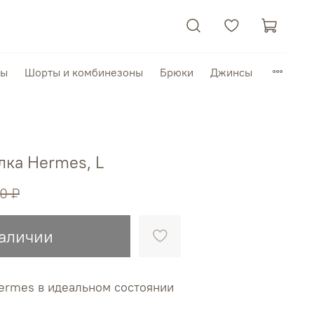
пы
Шорты и комбинезоны
Брюки
Джинсы
лка Hermes, L
0 ₽
наличии
ermes в идеальном состоянии