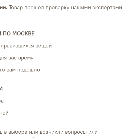
ии.
Товар прошел проверку нашими экспертами.
Й ПО МОСКВЕ
понравившихся вещей
для вас время
что вам подошло
И
за
дней
ь в выборе или возникли вопросы или