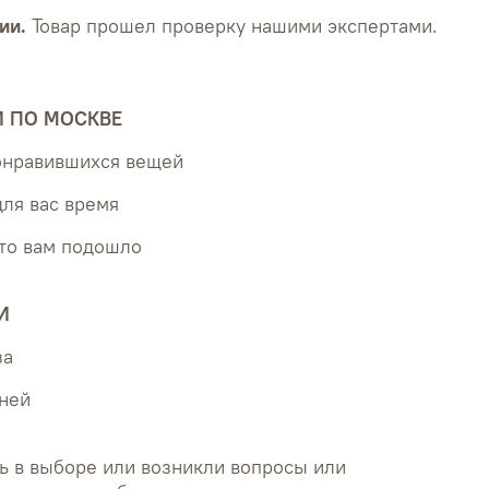
ии.
Товар прошел проверку нашими экспертами.
Й ПО МОСКВЕ
понравившихся вещей
для вас время
что вам подошло
И
за
дней
ь в выборе или возникли вопросы или