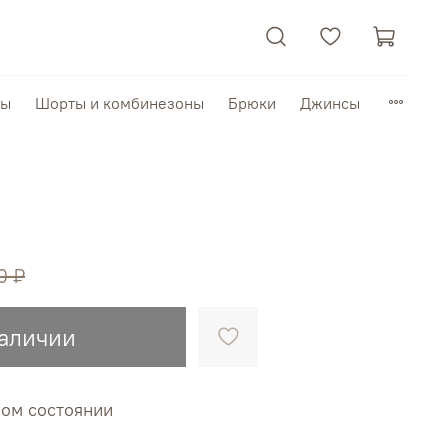
пы
Шорты и комбинезоны
Брюки
Джинсы
0 ₽
наличии
ном состоянии