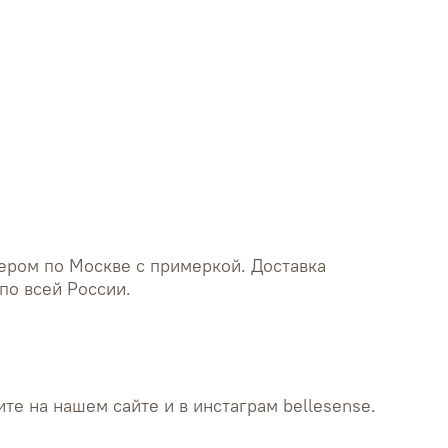
талии - 76 см
бедер - 72 см
ером по Москве с примеркой. Доставка
по всей России.
те на нашем сайте и в инстаграм bellesense.