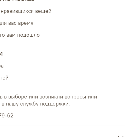
понравившихся вещей
для вас время
что вам подошло
И
за
дней
ь в выборе или возникли вопросы или
ь в нашу службу поддержки.
79-62