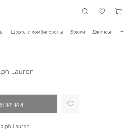
пы
Шорты и комбинезоны
Брюки
Джинсы
lph Lauren
наличии
alph Lauren