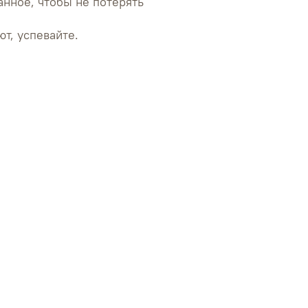
анное, чтобы не потерять
т, успевайте.
груди - 80 см