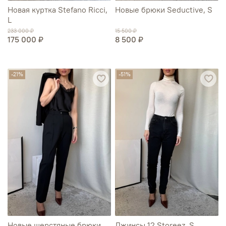
Новая куртка Stefano Ricci,
Новые брюки Seductive, S
L
233 000 ₽
15 500 ₽
175 000 ₽
8 500 ₽
-21%
-51%
Новые шерстяные брюки
Джинсы 12 Storeez, S