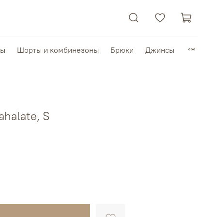
пы
Шорты и комбинезоны
Брюки
Джинсы
halate, S