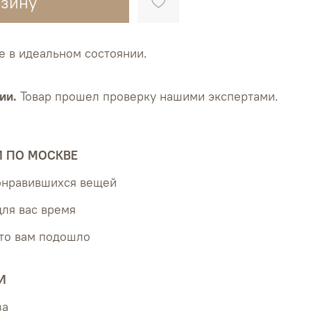
рзину
e в идеальном состоянии.
ии.
Товар прошел проверку нашими экспертами.
Й ПО МОСКВЕ
понравившихся вещей
для вас время
что вам подошло
И
за