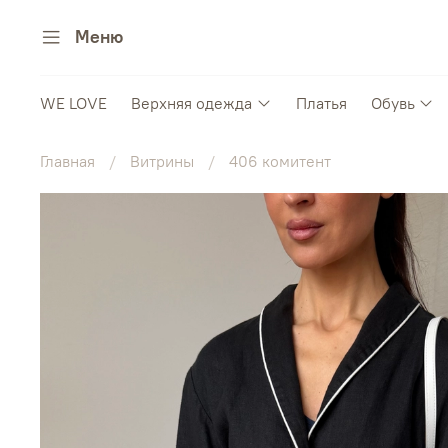
Меню
WE LOVE
Верхняя одежда
Платья
Обувь
Главная
Витрины
406 комитент