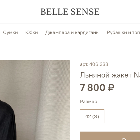
Сумки
Юбки
Джемпера и кардиганы
Рубашки и то
арт.
406.333
Льняной жакет Na
7 800 ₽
Размер
42 (S)