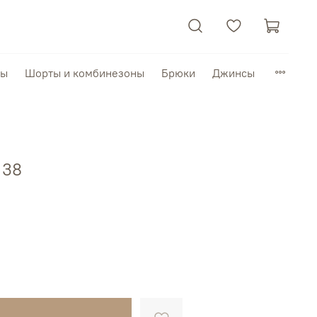
пы
Шорты и комбинезоны
Брюки
Джинсы
 38