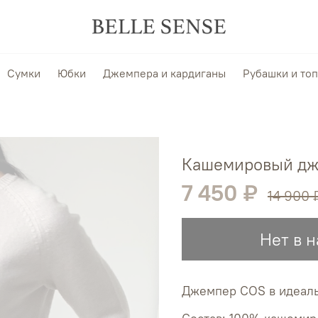
Сумки
Юбки
Джемпера и кардиганы
Рубашки и то
Кашемировый дж
7 450 ₽
14 900 
Нет в 
Джемпер COS в идеал