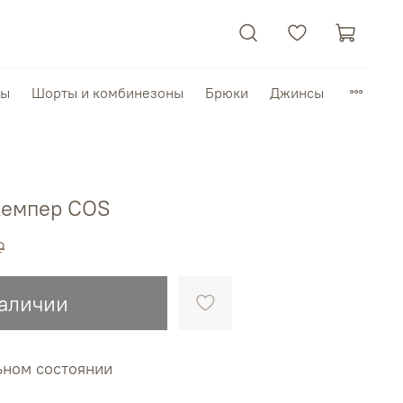
пы
Шорты и комбинезоны
Брюки
Джинсы
емпер COS
₽
наличии
ьном состоянии