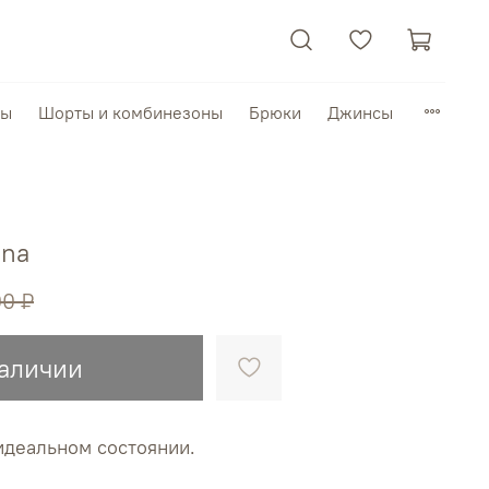
пы
Шорты и комбинезоны
Брюки
Джинсы
ana
00 ₽
наличии
идеальном состоянии.