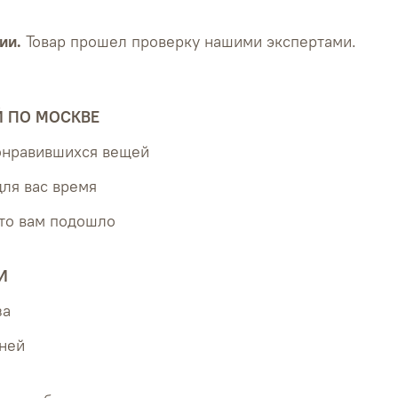
ии.
Товар прошел проверку нашими экспертами.
Й ПО МОСКВЕ
понравившихся вещей
для вас время
что вам подошло
И
за
дней