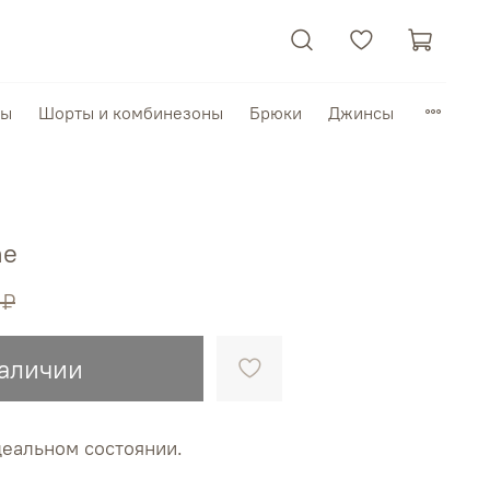
пы
Шорты и комбинезоны
Брюки
Джинсы
ne
 ₽
наличии
деальном состоянии.