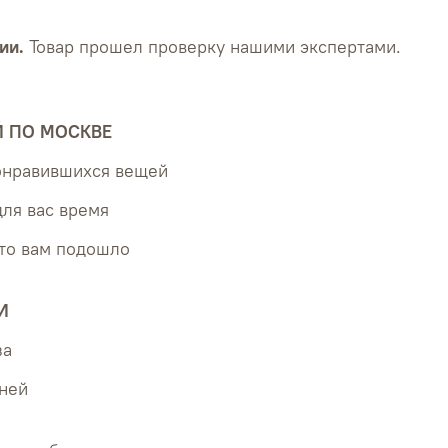
ии.
Товар прошел проверку нашими экспертами.
Й ПО МОСКВЕ
понравившихся вещей
для вас время
что вам подошло
И
за
дней