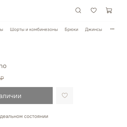
пы
Шорты и комбинезоны
Брюки
Джинсы
no
 ₽
наличии
идеальном состоянии