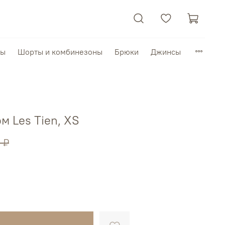
пы
Шорты и комбинезоны
Брюки
Джинсы
м Les Tien, XS
 ₽