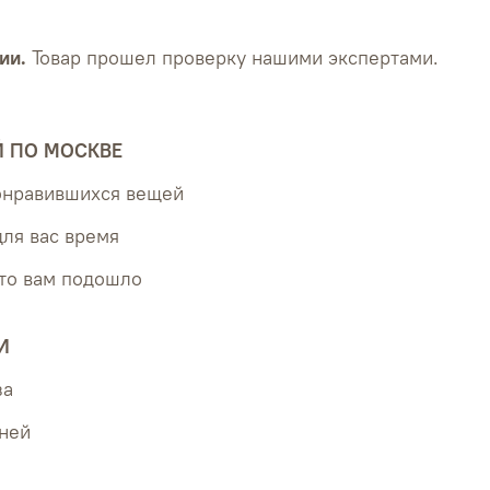
ии.
Товар прошел проверку нашими экспертами.
Й ПО МОСКВЕ
понравившихся вещей
для вас время
что вам подошло
И
за
дней