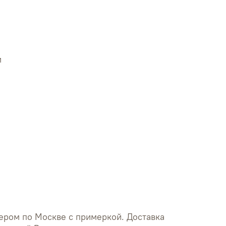
м
груди - 90 см
талии - 80 см
бедер - 91 см
ером по Москве с примеркой. Доставка