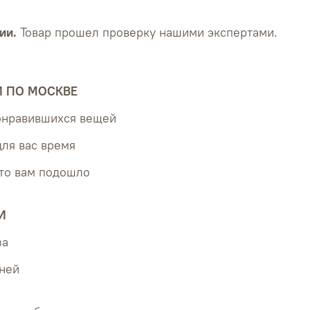
ии.
Товар прошел проверку нашими экспертами.
Й ПО МОСКВЕ
понравившихся вещей
для вас время
что вам подошло
И
за
дней