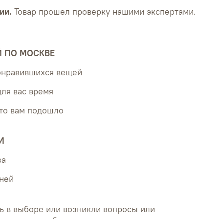
ии.
Товар прошел проверку нашими экспертами.
Й ПО МОСКВЕ
понравившихся вещей
для вас время
что вам подошло
И
за
дней
ь в выборе или возникли вопросы или