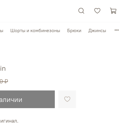
пы
Шорты и комбинезоны
Брюки
Джинсы
in
0 ₽
наличии
ригинал.