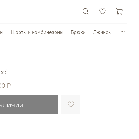
пы
Шорты и комбинезоны
Брюки
Джинсы
cci
00 ₽
наличии