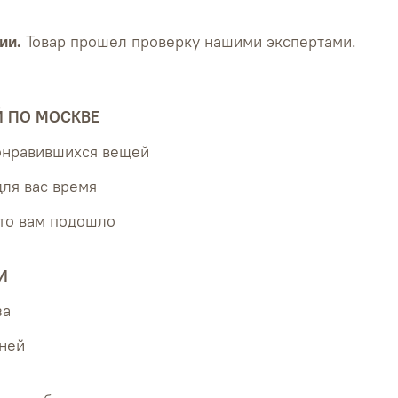
ии.
Товар прошел проверку нашими экспертами.
Й ПО МОСКВЕ
понравившихся вещей
для вас время
что вам подошло
И
за
дней