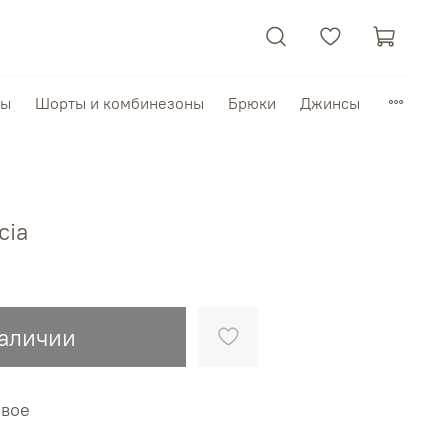
пы
Шорты и комбинезоны
Брюки
Джинсы
cia
наличии
овое