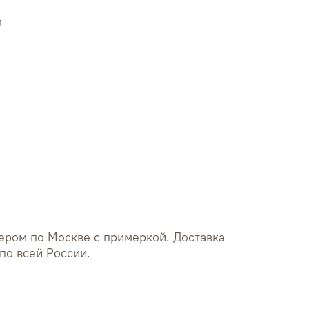
м
груди - 120 см
талии - 134 см
бедер - 148 см
ером по Москве с примеркой. Доставка
по всей России.