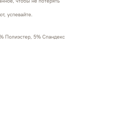
анное, чтобы не потерять
т, успевайте.
5% Полиэстер, 5% Спандекс