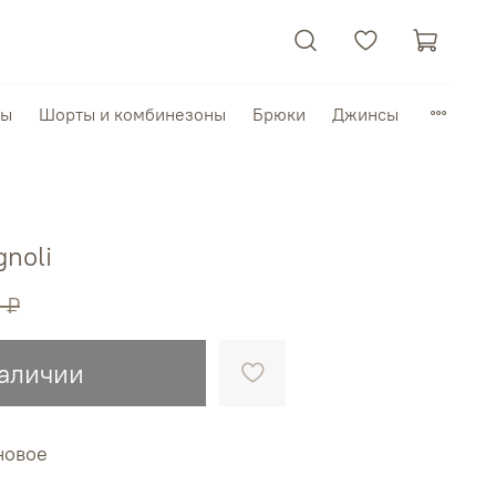
пы
Шорты и комбинезоны
Брюки
Джинсы
gnoli
 ₽
наличии
новое