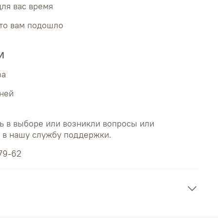
для вас время
что вам подошло
И
за
дней
ь в выборе или возникли вопросы или
ь в нашу службу поддержки.
79-62