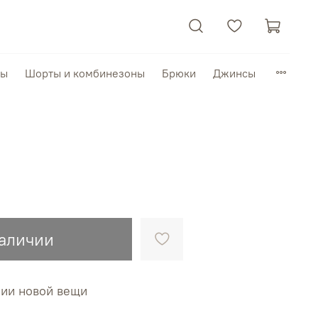
пы
Шорты и комбинезоны
Брюки
Джинсы
наличии
нии новой вещи