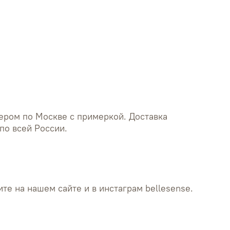
талии - 72 см
бедер - 90 см
ером по Москве с примеркой. Доставка
по всей России.
те на нашем сайте и в инстаграм bellesense.