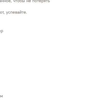
анное, чтобы не потерять
т, успевайте.
ер
см
груди - 76 см