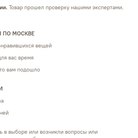
ии.
Товар прошел проверку нашими экспертами.
Й ПО МОСКВЕ
понравившихся вещей
для вас время
что вам подошло
И
за
дней
ь в выборе или возникли вопросы или