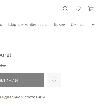
пы
Шорты и комбинезоны
Брюки
Джинсы
ouret
0 ₽
наличии
в идеальном состоянии