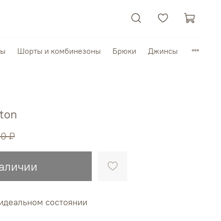
пы
Шорты и комбинезоны
Брюки
Джинсы
tton
00 ₽
наличии
в идеальном состоянии