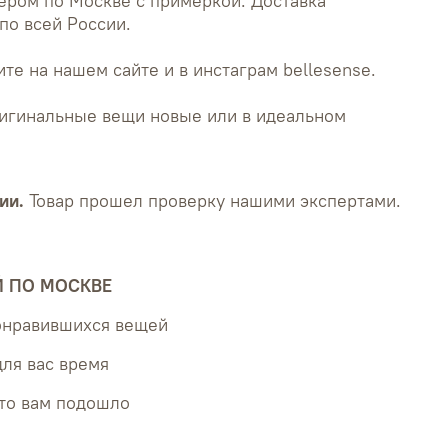
ером по Москве с примеркой. Доставка
по всей России.
те на нашем сайте и в инстаграм bellesense.
игинальные вещи новые или в идеальном
ии.
Товар прошел проверку нашими экспертами.
Й ПО МОСКВЕ
понравившихся вещей
для вас время
что вам подошло