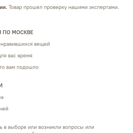
ии.
Товар прошел проверку нашими экспертами.
Й ПО МОСКВЕ
понравившихся вещей
для вас время
что вам подошло
И
за
дней
ь в выборе или возникли вопросы или