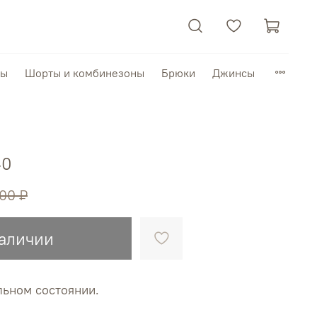
пы
Шорты и комбинезоны
Брюки
Джинсы
40
000 ₽
наличии
льном состоянии.