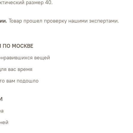
ктический размер 40.
ии.
Товар прошел проверку нашими экспертами.
Й ПО МОСКВЕ
понравившихся вещей
для вас время
что вам подошло
И
за
дней