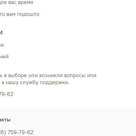
для вас время
что вам подошло
И
за
дней
ь в выборе или возникли вопросы или
ь в нашу службу поддержки.
79-62
акты
16) 759-79-62