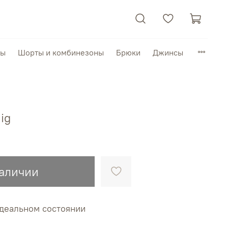
пы
Шорты и комбинезоны
Брюки
Джинсы
ig
наличии
 идеальном состоянии