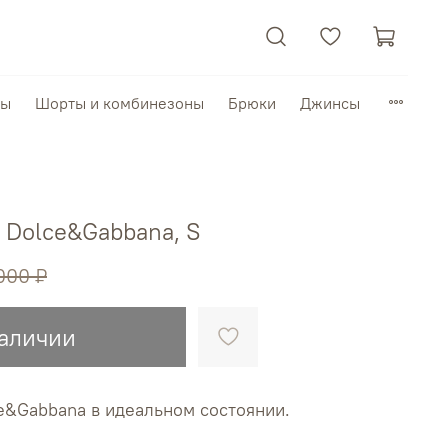
пы
Шорты и комбинезоны
Брюки
Джинсы
 Dolce&Gabbana, S
000 ₽
наличии
e&Gabbana в идеальном состоянии.