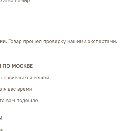
30% кашемир
ии.
Товар прошел проверку нашими экспертами.
Й ПО МОСКВЕ
понравившихся вещей
для вас время
что вам подошло
И
за