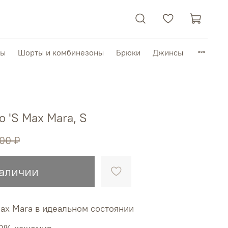
пы
Шорты и комбинезоны
Брюки
Джинсы
 'S Max Mara, S
00 ₽
наличии
ax Mara в идеальном состоянии