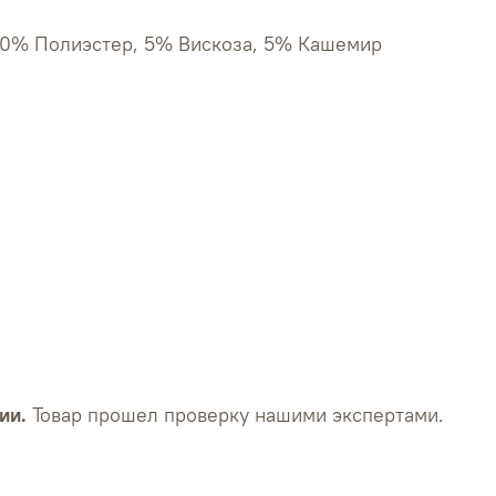
30% Полиэстер, 5% Вискоза, 5% Кашемир
груди - 108 см
талии - 104 см
бедер - 103 см
ии.
Товар прошел проверку нашими экспертами.