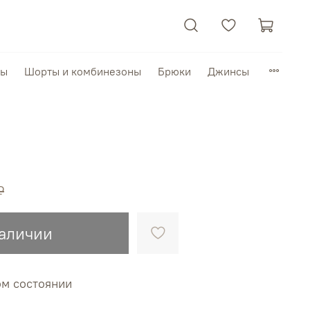
пы
Шорты и комбинезоны
Брюки
Джинсы
₽
наличии
ом состоянии