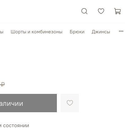
пы
Шорты и комбинезоны
Брюки
Джинсы
 ₽
наличии
м состоянии