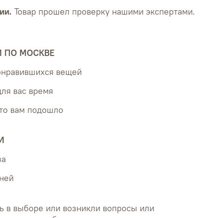
ии.
Товар прошел проверку нашими экспертами.
Й ПО МОСКВЕ
понравившихся вещей
для вас время
что вам подошло
И
за
дней
ь в выборе или возникли вопросы или