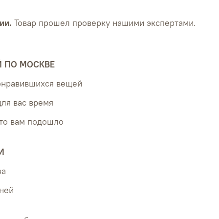
ии.
Товар прошел проверку нашими экспертами.
Й ПО МОСКВЕ
понравившихся вещей
для вас время
что вам подошло
И
за
дней