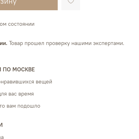
рзину
ном состоянии
ии.
Товар прошел проверку нашими экспертами.
Й ПО МОСКВЕ
понравившихся вещей
для вас время
что вам подошло
И
за