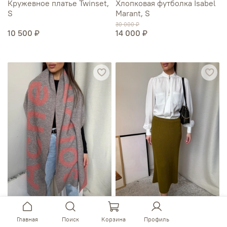
Кружевное платье Twinset,
Хлопковая футболка Isabel
S
Marant, S
30 000 ₽
10 500 ₽
14 000 ₽
Шерстяной шарф Acne
Юбка 12Storeez, S
Главная
Поиск
Корзина
Профиль