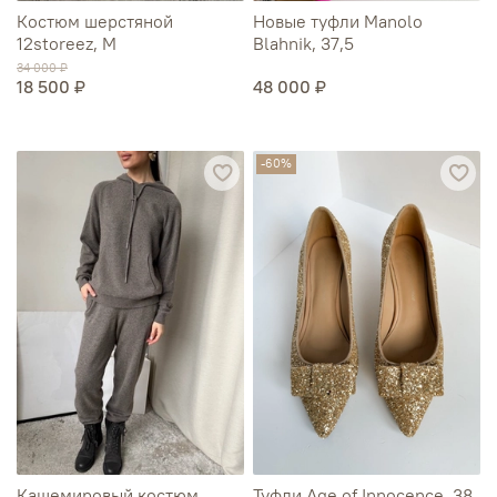
Костюм шерстяной
Новые туфли Manolo
12storeez, М
Blahnik, 37,5
34 000 ₽
18 500 ₽
48 000 ₽
-60%
Кашемировый костюм
Туфли Age of Innocence, 38